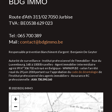
BDG IMMO
Route d'Ath 311/02 7050 Jurbise
TVA : BE0538 629 023
Tel : 065 700 389
Mail :
contact@bdgimmo.be
Responsable prévention blanchiment d’argent : Benjamin De Geyter
Autorité de surveillance : Institut professionnel de l'Immobilier - Rue du
Luxembourg, 16B à 1000 Bruxelles - Agent immobilier intermédiaire
agréé IPI N° 506 702 octroyé en Belgique - WWW.IPI.BE - selon l'arrêté
royal du 29 juin 2018 portant sur l'approbation du
code de déontologie
de
l'Institut professionnel des agents immobiliers - Assurance RC
professionnelle :
AXA 730.390.160
© 2023 BDG IMMO
+
−